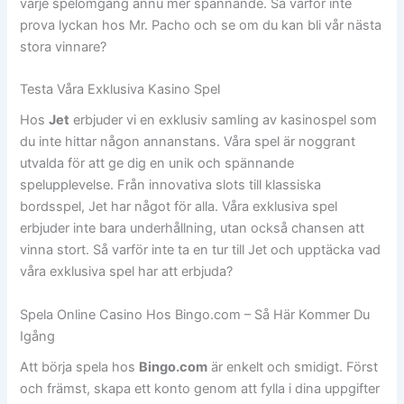
varje spelomgång ännu mer spännande. Så varför inte
prova lyckan hos Mr. Pacho och se om du kan bli vår nästa
stora vinnare?
Testa Våra Exklusiva Kasino Spel
Hos
Jet
erbjuder vi en exklusiv samling av kasinospel som
du inte hittar någon annanstans. Våra spel är noggrant
utvalda för att ge dig en unik och spännande
spelupplevelse. Från innovativa slots till klassiska
bordsspel, Jet har något för alla. Våra exklusiva spel
erbjuder inte bara underhållning, utan också chansen att
vinna stort. Så varför inte ta en tur till Jet och upptäcka vad
våra exklusiva spel har att erbjuda?
Spela Online Casino Hos Bingo.com – Så Här Kommer Du
Igång
Att börja spela hos
Bingo.com
är enkelt och smidigt. Först
och främst, skapa ett konto genom att fylla i dina uppgifter