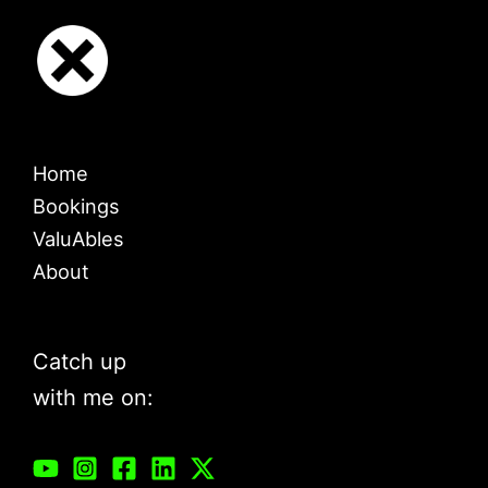
Home
Bookings
ValuAbles
About
Catch up
with me on: